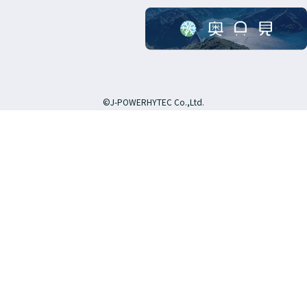
©J-POWERHYTEC Co.,Ltd.