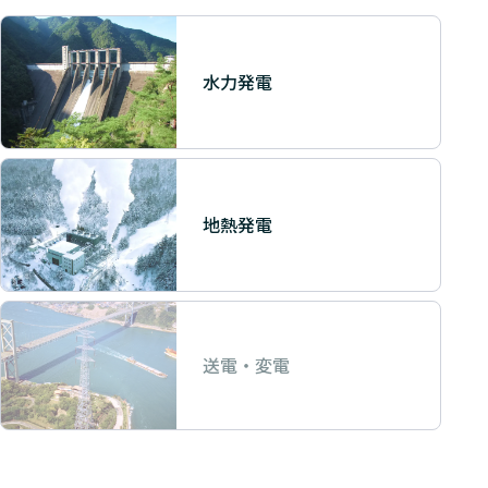
水力発電
地熱発電
送電・変電