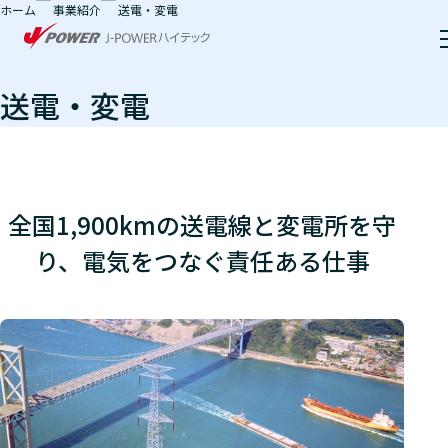
ホーム
事業紹介
送電・変電
本文へ移動
送電・変電
全国1,900kmの送電線と変電所を守
り、
電気をつなぐ責任ある仕事