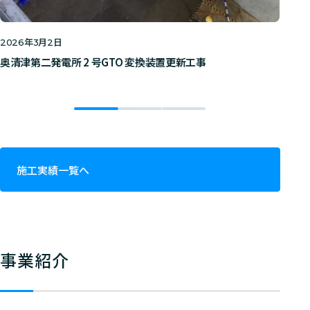
年
月
日
2026
3
2
20
奥清津第⼆発電所 2 号GTO 変換装置更新⼯事
北
施工実績一覧へ
事業紹介